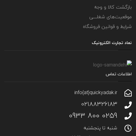
بازگشت کالا و وجه
موقعیت‌های شغلــــی
شرایط و قوانین فروشگاه
نماد تجارت الکترونیک
اطلاعات تماس
info{at}quickyadak.ir
02188326183
0259 800 0933
شنبه تا پنجشنبه