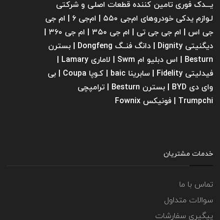
یـــدک فوری تامین کننده قطعات اصلی و شرکتی
لـوازم یدکی خودروهای ام‌جی ۵۵۰ | ام‌جی ۶ | ام جی
جی اس | ام جی جی تی | ام‌ جی ۳۵۰ | ام جی ۳۶۰ |
دیگنیتی Dignity | دانگ فنــگ Dongfeng | بسترن
Besturn | اس دبلیو ام Swm | لاماری Lamary |
فیدلیتی Fidelity | سابرینا ‌baic | کـوپا Coupa | بی
وای دی BYD | بسترن Besturn | ترامپچی
Trumpchi | فونیکس Fownix
خدمات مشتریان
تماس با ما
سوالات متداول
پیگیری سفارشات