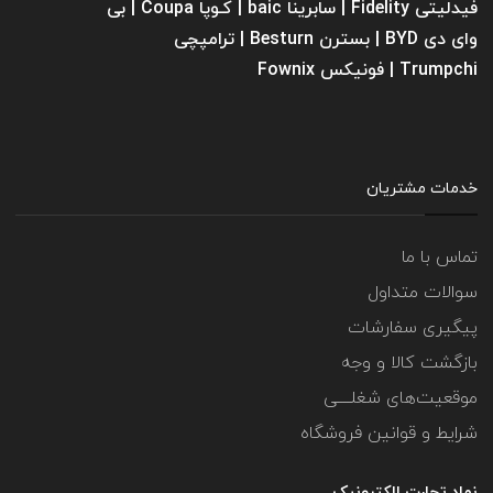
فیدلیتی Fidelity | سابرینا ‌baic | کـوپا Coupa | بی
وای دی BYD | بسترن Besturn | ترامپچی
Trumpchi | فونیکس Fownix
خدمات مشتریان
تماس با ما
سوالات متداول
پیگیری سفارشات
بازگشت کالا و وجه
موقعیت‌های شغلــــی
شرایط و قوانین فروشگاه
نماد تجارت الکترونیک