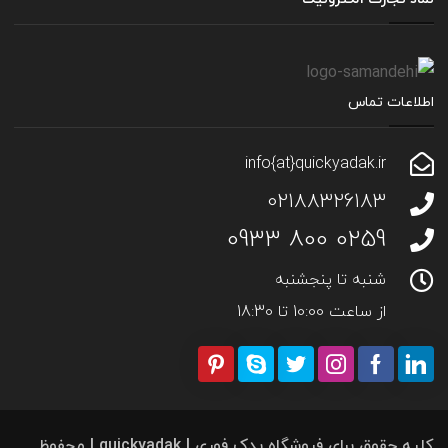
اطلاعات تماس
info{at}quickyadak.ir
02188326183
0259 800 0933
شنبه تا پنجشنبه
از ساعت 10:00 تا 18:30
کلیه حقوق برای فروشگاه یدک فوری | quickyadak | محفوظ