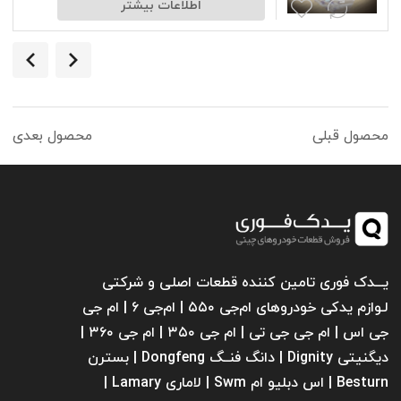
اطلاعات بیشتر
محصول قبلی
محصول بعدی
یـــدک فوری تامین کننده قطعات اصلی و شرکتی
لـوازم یدکی خودروهای ام‌جی ۵۵۰ | ام‌جی ۶ | ام جی
جی اس | ام جی جی تی | ام‌ جی ۳۵۰ | ام جی ۳۶۰ |
دیگنیتی Dignity | دانگ فنــگ Dongfeng | بسترن
Besturn | اس دبلیو ام Swm | لاماری Lamary |