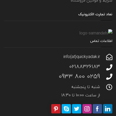
شرایط و قوانین فروشگاه
نماد تجارت الکترونیک
اطلاعات تماس
info{at}quickyadak.ir
02188326183
0259 800 0933
شنبه تا پنجشنبه
از ساعت 10:00 تا 18:30