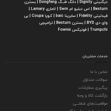
دیگنیتی Dignity | دانگ فنــگ Dongfeng | بسترن
Besturn | اس دبلیو ام Swm | لاماری Lamary |
فیدلیتی Fidelity | سابرینا ‌baic | کـوپا Coupa | بی
وای دی BYD | بسترن Besturn | ترامپچی
Trumpchi | فونیکس Fownix
خدمات مشتریان
تماس با ما
سوالات متداول
پیگیری سفارشات
بازگشت کالا و وجه
موقعیت‌های شغلــــی