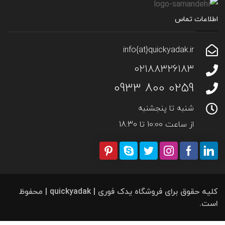
اطلاعات تماس
info{at}quickyadak.ir
02188326183
0259 800 0933
شنبه تا پنجشنبه
از ساعت 10:00 تا 18:30
کلیه حقوق برای فروشگاه یدک فوری | quickyadak | محفوظ
است.