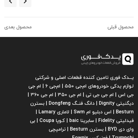
محصول قبلی
محصول بعدی
یـــدک فوری تامین کننده قطعات اصلی و شرکتی
لـوازم یدکی خودروهای ام‌جی ۵۵۰ | ام‌جی ۶ | ام جی
جی اس | ام جی جی تی | ام‌ جی ۳۵۰ | ام جی ۳۶۰ |
دیگنیتی Dignity | دانگ فنــگ Dongfeng | بسترن
Besturn | اس دبلیو ام Swm | لاماری Lamary |
فیدلیتی Fidelity | سابرینا ‌baic | کـوپا Coupa | بی
وای دی BYD | بسترن Besturn | ترامپچی