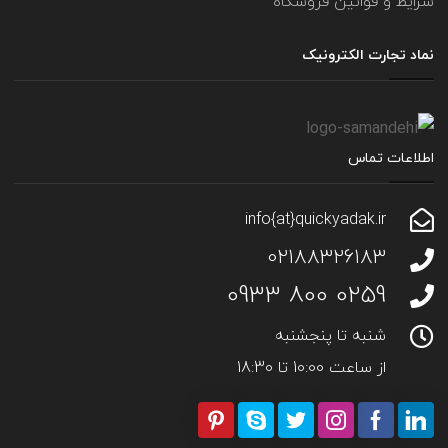
شرایط و قوانین فروشگاه
نماد تجارت الکترونیک
اطلاعات تماس
info{at}quickyadak.ir
02188326183
0259 800 0933
شنبه تا پنجشنبه
از ساعت 10:00 تا 18:30