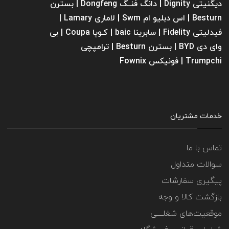
دیگنیتی Dignity | دانگ فنــگ Dongfeng | بسترن
Besturn | اس دبلیو ام Swm | لاماری Lamary |
فیدلیتی Fidelity | سابرینا ‌baic | کـوپا Coupa | بی
وای دی BYD | بسترن Besturn | ترامپچی
Trumpchi | فونیکس Fownix
خدمات مشتریان
تماس با ما
سوالات متداول
پیگیری سفارشات
بازگشت کالا و وجه
موقعیت‌های شغلــــی