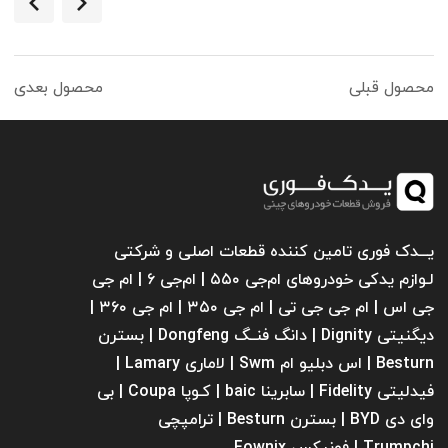
محصول قبلی
محصول بعدی
یـــدک فوری تامین کننده قطعات اصلی و شرکتی
لـوازم یدکی خودروهای ام‌جی ۵۵۰ | ام‌جی ۶ | ام جی
جی اس | ام جی جی تی | ام‌ جی ۳۵۰ | ام جی ۳۶۰ |
دیگنیتی Dignity | دانگ فنــگ Dongfeng | بسترن
Besturn | اس دبلیو ام Swm | لاماری Lamary |
فیدلیتی Fidelity | سابرینا ‌baic | کـوپا Coupa | بی
وای دی BYD | بسترن Besturn | ترامپچی