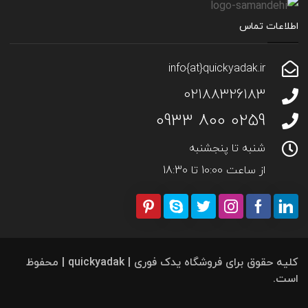
اطلاعات تماس
info{at}quickyadak.ir
02188326183
0259 800 0933
شنبه تا پنجشنبه
از ساعت 10:00 تا 18:30
کلیه حقوق برای فروشگاه یدک فوری | quickyadak | محفوظ
است.