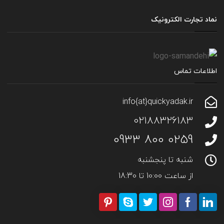
نماد تجارت الکترونیک
اطلاعات تماس
info{at}quickyadak.ir
02188326183
0259 800 0933
شنبه تا پنجشنبه
از ساعت 10:00 تا 18:30