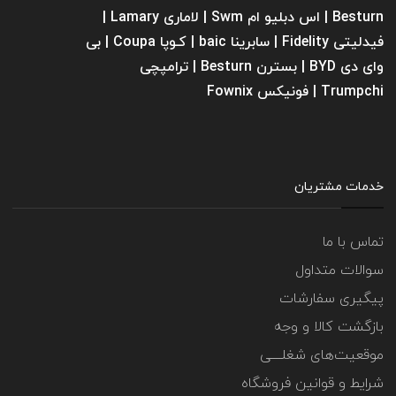
Besturn | اس دبلیو ام Swm | لاماری Lamary |
فیدلیتی Fidelity | سابرینا ‌baic | کـوپا Coupa | بی
وای دی BYD | بسترن Besturn | ترامپچی
Trumpchi | فونیکس Fownix
خدمات مشتریان
تماس با ما
سوالات متداول
پیگیری سفارشات
بازگشت کالا و وجه
موقعیت‌های شغلــــی
شرایط و قوانین فروشگاه