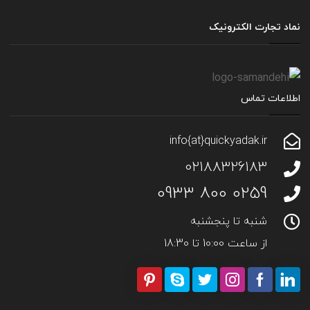
نماد تجارت الکترونیک
اطلاعات تماس
info{at}quickyadak.ir
02188326183
0259 800 0933
شنبه تا پنجشنبه
از ساعت 10:00 تا 18:30