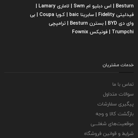
Besturn | اس دبلیو ام Swm | لاماری Lamary |
فیدلیتی Fidelity | سابرینا ‌baic | کـوپا Coupa | بی
وای دی BYD | بسترن Besturn | ترامپچی
Trumpchi | فونیکس Fownix
خدمات مشتریان
تماس با ما
سوالات متداول
پیگیری سفارشات
بازگشت کالا و وجه
موقعیت‌های شغلــــی
شرایط و قوانین فروشگاه