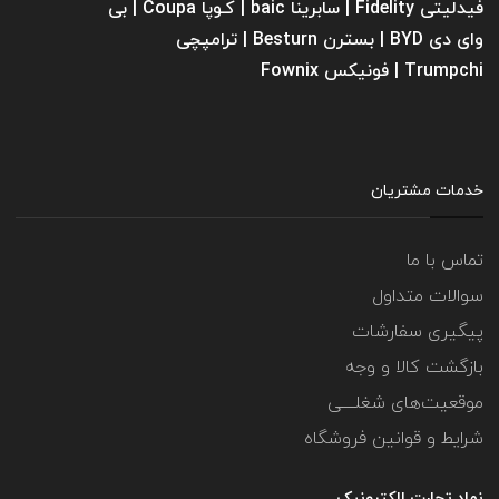
فیدلیتی Fidelity | سابرینا ‌baic | کـوپا Coupa | بی
وای دی BYD | بسترن Besturn | ترامپچی
Trumpchi | فونیکس Fownix
خدمات مشتریان
تماس با ما
سوالات متداول
پیگیری سفارشات
بازگشت کالا و وجه
موقعیت‌های شغلــــی
شرایط و قوانین فروشگاه
نماد تجارت الکترونیک