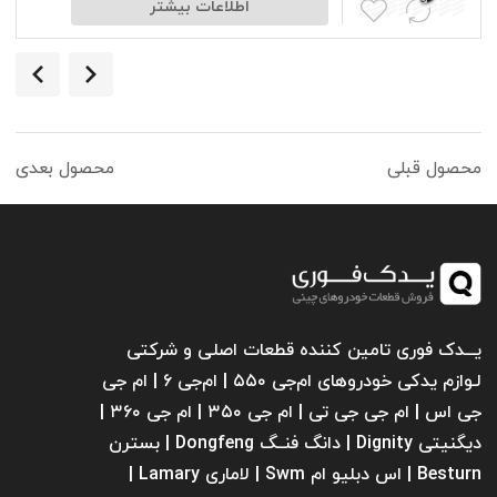
اطلاعات بیشتر
محصول قبلی
محصول بعدی
یـــدک فوری تامین کننده قطعات اصلی و شرکتی
لـوازم یدکی خودروهای ام‌جی ۵۵۰ | ام‌جی ۶ | ام جی
جی اس | ام جی جی تی | ام‌ جی ۳۵۰ | ام جی ۳۶۰ |
دیگنیتی Dignity | دانگ فنــگ Dongfeng | بسترن
Besturn | اس دبلیو ام Swm | لاماری Lamary |