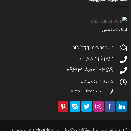
اطلاعات تماس
info{at}quickyadak.ir
02188326183
0259 800 0933
شنبه تا پنجشنبه
از ساعت 10:00 تا 18:30
کلیه حقوق برای فروشگاه یدک فوری | quickyadak | محفوظ