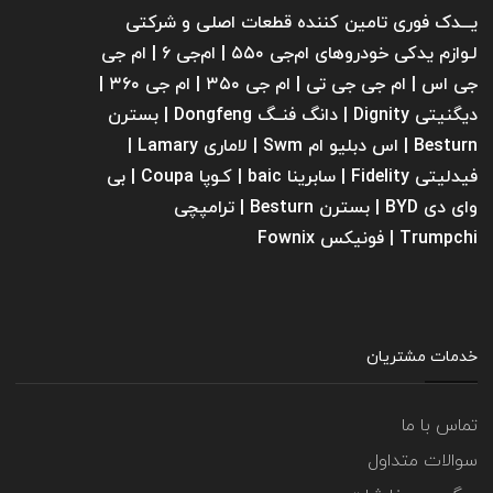
یـــدک فوری تامین کننده قطعات اصلی و شرکتی
لـوازم یدکی خودروهای ام‌جی ۵۵۰ | ام‌جی ۶ | ام جی
جی اس | ام جی جی تی | ام‌ جی ۳۵۰ | ام جی ۳۶۰ |
دیگنیتی Dignity | دانگ فنــگ Dongfeng | بسترن
Besturn | اس دبلیو ام Swm | لاماری Lamary |
فیدلیتی Fidelity | سابرینا ‌baic | کـوپا Coupa | بی
وای دی BYD | بسترن Besturn | ترامپچی
Trumpchi | فونیکس Fownix
خدمات مشتریان
تماس با ما
سوالات متداول