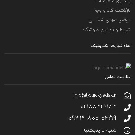
پیگیری سفارشات
بازگشت کالا و وجه
موقعیت‌های شغلــــی
شرایط و قوانین فروشگاه
نماد تجارت الکترونیک
اطلاعات تماس
info{at}quickyadak.ir
02188326183
0259 800 0933
شنبه تا پنجشنبه