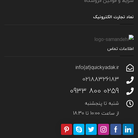
شرایط و قوانین فروشگاه
نماد تجارت الکترونیک
اطلاعات تماس
info{at}quickyadak.ir
02188326183
0259 800 0933
شنبه تا پنجشنبه
از ساعت 10:00 تا 18:30