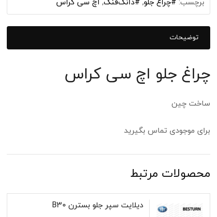
برچسب:
#چراغ جلو
,
#دانگ‌فنگ
,
اچ سی کراس
توضیحات
چراغ جلو اچ سی کراس
ساخت چین
برای موجودی تماس بگیرید
محصولات مرتبط
دیلایت سپر جلو بسترن B30