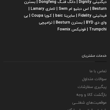
دیگنیتی Dignity | دانگ فنــگ Dongfeng | بسترن
Besturn | اس دبلیو ام Swm | لاماری Lamary |
فیدلیتی Fidelity | سابرینا ‌baic | کـوپا Coupa | بی
وای دی BYD | بسترن Besturn | ترامپچی
Trumpchi | فونیکس Fownix
خدمات مشتریان
تماس با ما
سوالات متداول
پیگیری سفارشات
بازگشت کالا و وجه
موقعیت‌های شغلــــی