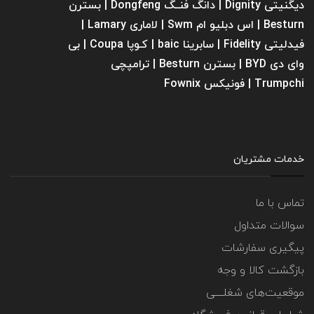
دیگنیتی Dignity | دانگ فنــگ Dongfeng | بسترن
Besturn | اس دبلیو ام Swm | لاماری Lamary |
فیدلیتی Fidelity | سابرینا ‌baic | کـوپا Coupa | بی
وای دی BYD | بسترن Besturn | ترامپچی
Trumpchi | فونیکس Fownix
خدمات مشتریان
تماس با ما
سوالات متداول
پیگیری سفارشات
بازگشت کالا و وجه
موقعیت‌های شغلــــی