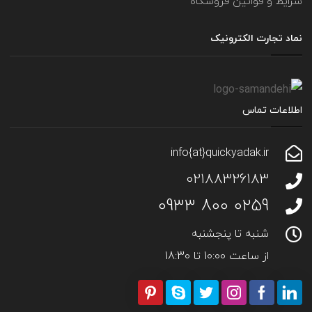
شرایط و قوانین فروشگاه
نماد تجارت الکترونیک
اطلاعات تماس
info{at}quickyadak.ir
02188326183
0259 800 0933
شنبه تا پنجشنبه
از ساعت 10:00 تا 18:30