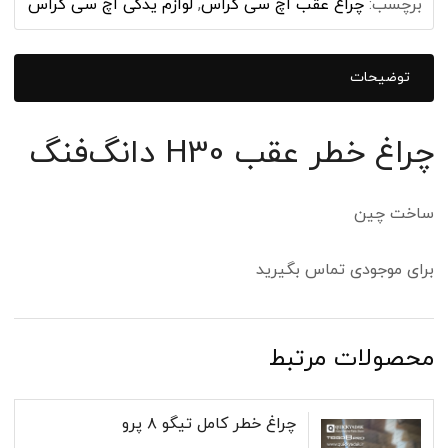
برچسب:
چراغ عقب اچ سی کراس
,
لوازم یدکی اچ سی کراس
توضیحات
چراغ خطر عقب H30 دانگ‌فنگ
ساخت چین
برای موجودی تماس بگیرید
محصولات مرتبط
چراغ خطر کامل تیگو ۸ پرو