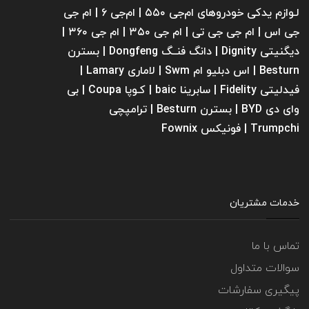
لـوازم یدکی خودروهای ام‌جی ۵۵۰ | ام‌جی ۶ | ام جی
جی اس | ام جی جی تی | ام‌ جی ۳۵۰ | ام جی ۳۶۰ |
دیگنیتی Dignity | دانگ فنــگ Dongfeng | بسترن
Besturn | اس دبلیو ام Swm | لاماری Lamary |
فیدلیتی Fidelity | سابرینا ‌baic | کـوپا Coupa | بی
وای دی BYD | بسترن Besturn | ترامپچی
Trumpchi | فونیکس Fownix
خدمات مشتریان
تماس با ما
سوالات متداول
پیگیری سفارشات