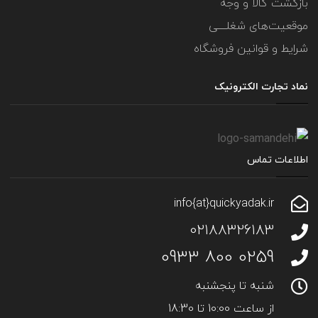
بازگشت کالا و وجه
موقعیت‌های شغلــــی
شرایط و قوانین فروشگاه
نماد تجارت الکترونیک
اطلاعات تماس
info{at}quickyadak.ir
02188326183
0259 800 0933
شنبه تا پنجشنبه
از ساعت 10:00 تا 18:30