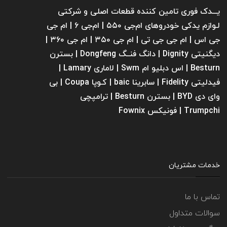
یـــدک فوری تامین کننده قطعات اصلی و شرکتی
لـوازم یدکی خودروهای ام‌جی ۵۵۰ | ام‌جی ۶ | ام جی
جی اس | ام جی جی تی | ام‌ جی ۳۵۰ | ام جی ۳۶۰ |
دیگنیتی Dignity | دانگ فنــگ Dongfeng | بسترن
Besturn | اس دبلیو ام Swm | لاماری Lamary |
فیدلیتی Fidelity | سابرینا ‌baic | کـوپا Coupa | بی
وای دی BYD | بسترن Besturn | ترامپچی
Trumpchi | فونیکس Fownix
خدمات مشتریان
تماس با ما
سوالات متداول