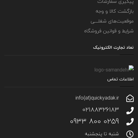
پیگیری سفارشات
بازگشت کالا و وجه
موقعیت‌های شغلــــی
شرایط و قوانین فروشگاه
نماد تجارت الکترونیک
اطلاعات تماس
info{at}quickyadak.ir
02188326183
0259 800 0933
شنبه تا پنجشنبه