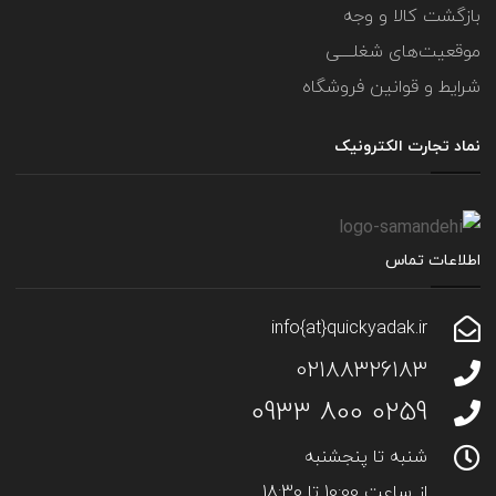
بازگشت کالا و وجه
موقعیت‌های شغلــــی
شرایط و قوانین فروشگاه
نماد تجارت الکترونیک
اطلاعات تماس
info{at}quickyadak.ir
02188326183
0259 800 0933
شنبه تا پنجشنبه
از ساعت 10:00 تا 18:30