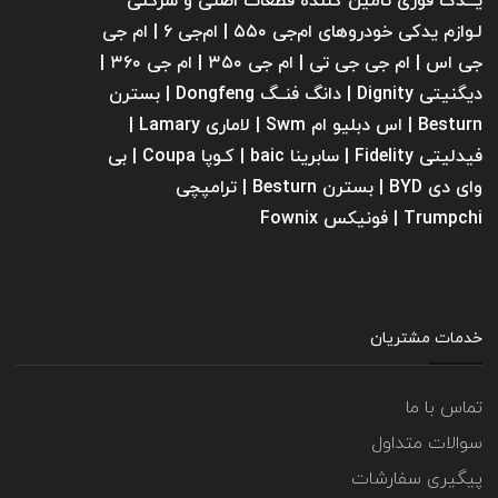
یـــدک فوری تامین کننده قطعات اصلی و شرکتی
لـوازم یدکی خودروهای ام‌جی ۵۵۰ | ام‌جی ۶ | ام جی
جی اس | ام جی جی تی | ام‌ جی ۳۵۰ | ام جی ۳۶۰ |
دیگنیتی Dignity | دانگ فنــگ Dongfeng | بسترن
Besturn | اس دبلیو ام Swm | لاماری Lamary |
فیدلیتی Fidelity | سابرینا ‌baic | کـوپا Coupa | بی
وای دی BYD | بسترن Besturn | ترامپچی
Trumpchi | فونیکس Fownix
خدمات مشتریان
تماس با ما
سوالات متداول
پیگیری سفارشات