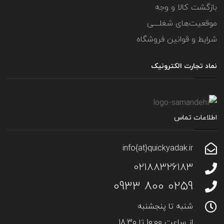
بازگشت کالا و وجه
موقعیت‌های شغلــــی
شرایط و قوانین فروشگاه
نماد تجارت الکترونیک
اطلاعات تماس
info{at}quickyadak.ir
02188326183
0259 800 0933
شنبه تا پنجشنبه
از ساعت 10:00 تا 18:30