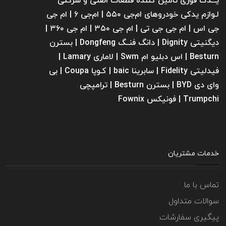
یـــدک فوری تامین کننده قطعات اصلی و شرکتی
لـوازم یدکی خودروهای ام‌جی ۵۵۰ | ام‌جی ۶ | ام جی
جی اس | ام جی جی تی | ام‌ جی ۳۵۰ | ام جی ۳۶۰ |
دیگنیتی Dignity | دانگ فنــگ Dongfeng | بسترن
Besturn | اس دبلیو ام Swm | لاماری Lamary |
فیدلیتی Fidelity | سابرینا ‌baic | کـوپا Coupa | بی
وای دی BYD | بسترن Besturn | ترامپچی
Trumpchi | فونیکس Fownix
خدمات مشتریان
تماس با ما
سوالات متداول
پیگیری سفارشات