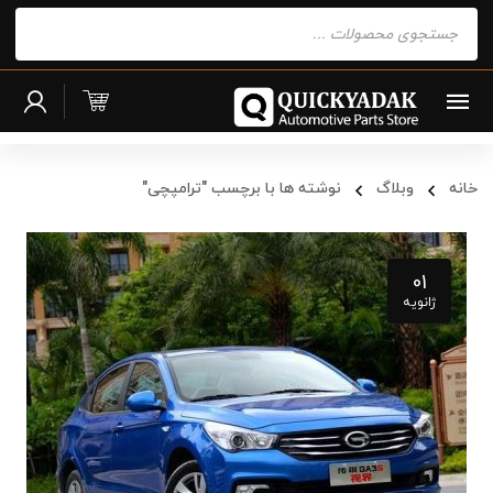
Products
search
خانه
وبلاگ
نوشته ها با برچسب "ترامپچی"
01
ژانویه