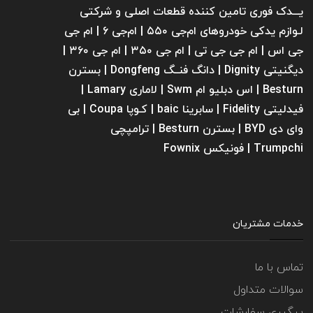
یـــدک فوری تامین کننده قطعات اصلی و شرکتی
لـوازم یدکی خودروهای ام‌جی ۵۵۰ | ام‌جی ۶ | ام جی
جی اس | ام جی جی تی | ام‌ جی ۳۵۰ | ام جی ۳۶۰ |
دیگنیتی Dignity | دانگ فنــگ Dongfeng | بسترن
Besturn | اس دبلیو ام Swm | لاماری Lamary |
فیدلیتی Fidelity | سابرینا ‌baic | کـوپا Coupa | بی
وای دی BYD | بسترن Besturn | ترامپچی
Trumpchi | فونیکس Fownix
خدمات مشتریان
تماس با ما
سوالات متداول
پیگیری سفارشات