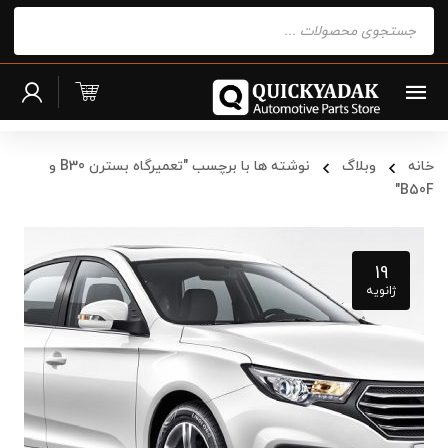
Products
search
خانه
وبلاگ
نوشته ها با برچسب "تعمیرگاه بسترن B30 و
B50F"
19
ژانویه