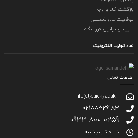
بازگشت کالا و وجه
موقعیت‌های شغلــــی
شرایط و قوانین فروشگاه
نماد تجارت الکترونیک
اطلاعات تماس
info{at}quickyadak.ir
02188326183
0259 800 0933
شنبه تا پنجشنبه