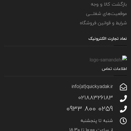
بازگشت کالا و وجه
موقعیت‌های شغلــــی
شرایط و قوانین فروشگاه
نماد تجارت الکترونیک
اطلاعات تماس
info{at}quickyadak.ir
02188326183
0259 800 0933
شنبه تا پنجشنبه
از ساعت 10:00 تا 18:30