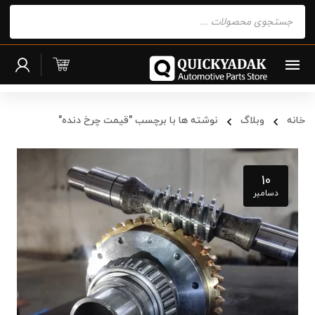
Products
search
خانه
وبلاگ
نوشته ها با برچسب "قیمت چرخ دنده"
10
دسامبر