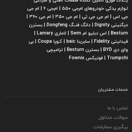
یـــدک فوری تامین کننده قطعات اصلی و شرکتی
لـوازم یدکی خودروهای ام‌جی ۵۵۰ | ام‌جی ۶ | ام جی
جی اس | ام جی جی تی | ام‌ جی ۳۵۰ | ام جی ۳۶۰ |
دیگنیتی Dignity | دانگ فنــگ Dongfeng | بسترن
Besturn | اس دبلیو ام Swm | لاماری Lamary |
فیدلیتی Fidelity | سابرینا ‌baic | کـوپا Coupa | بی
وای دی BYD | بسترن Besturn | ترامپچی
Trumpchi | فونیکس Fownix
خدمات مشتریان
تماس با ما
سوالات متداول
پیگیری سفارشات