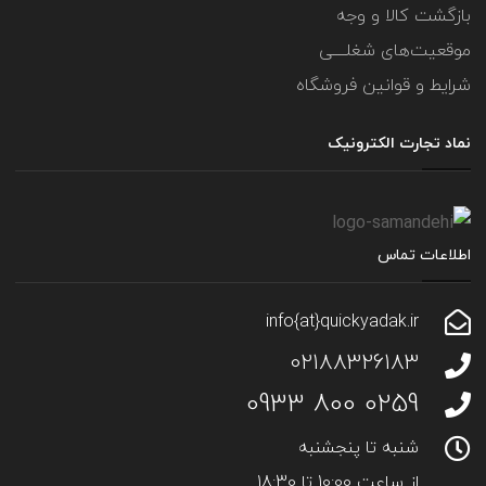
بازگشت کالا و وجه
موقعیت‌های شغلــــی
شرایط و قوانین فروشگاه
نماد تجارت الکترونیک
اطلاعات تماس
info{at}quickyadak.ir
02188326183
0259 800 0933
شنبه تا پنجشنبه
از ساعت 10:00 تا 18:30