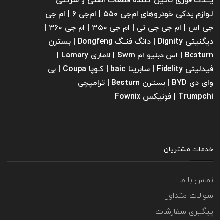
یـــدک فوری تامین کننده قطعات اصلی و شرکتی
لـوازم یدکی خودروهای ام‌جی ۵۵۰ | ام‌جی ۶ | ام جی
جی اس | ام جی جی تی | ام‌ جی ۳۵۰ | ام جی ۳۶۰ |
دیگنیتی Dignity | دانگ فنــگ Dongfeng | بسترن
Besturn | اس دبلیو ام Swm | لاماری Lamary |
فیدلیتی Fidelity | سابرینا ‌baic | کـوپا Coupa | بی
وای دی BYD | بسترن Besturn | ترامپچی
Trumpchi | فونیکس Fownix
خدمات مشتریان
تماس با ما
سوالات متداول
پیگیری سفارشات