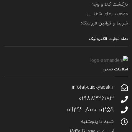
بازگشت کالا و وجه
موقعیت‌های شغلــــی
شرایط و قوانین فروشگاه
نماد تجارت الکترونیک
اطلاعات تماس
info{at}quickyadak.ir
02188326183
0259 800 0933
شنبه تا پنجشنبه
از ساعت 10:00 تا 18:30