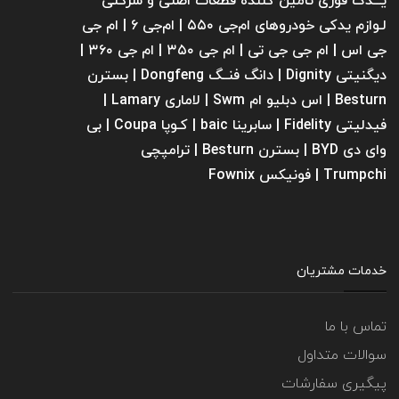
یـــدک فوری تامین کننده قطعات اصلی و شرکتی
لـوازم یدکی خودروهای ام‌جی ۵۵۰ | ام‌جی ۶ | ام جی
جی اس | ام جی جی تی | ام‌ جی ۳۵۰ | ام جی ۳۶۰ |
دیگنیتی Dignity | دانگ فنــگ Dongfeng | بسترن
Besturn | اس دبلیو ام Swm | لاماری Lamary |
فیدلیتی Fidelity | سابرینا ‌baic | کـوپا Coupa | بی
وای دی BYD | بسترن Besturn | ترامپچی
Trumpchi | فونیکس Fownix
خدمات مشتریان
تماس با ما
سوالات متداول
پیگیری سفارشات