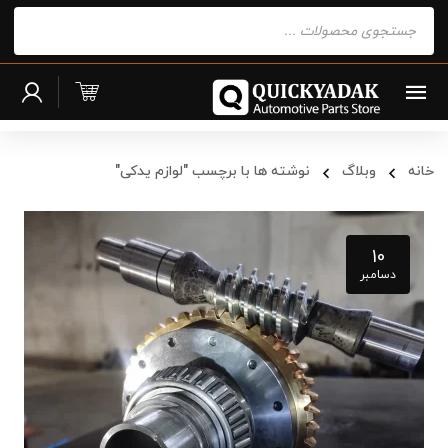
Products
search
خانه
وبلاگ
نوشته ها با برچسب "لوازم یدکی"
10
دسامبر