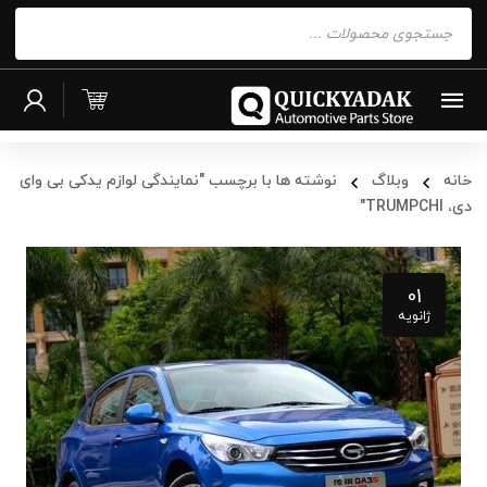
Products
search
خانه
وبلاگ
نوشته ها با برچسب "نمایندگی لوازم یدکی بی وای
دی، TRUMPCHI"
01
ژانویه