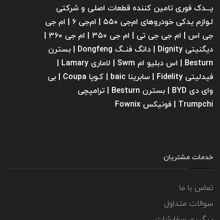
یـــدک فوری تامین کننده قطعات اصلی و شرکتی
لـوازم یدکی خودروهای ام‌جی ۵۵۰ | ام‌جی ۶ | ام جی
جی اس | ام جی جی تی | ام‌ جی ۳۵۰ | ام جی ۳۶۰ |
دیگنیتی Dignity | دانگ فنــگ Dongfeng | بسترن
Besturn | اس دبلیو ام Swm | لاماری Lamary |
فیدلیتی Fidelity | سابرینا ‌baic | کـوپا Coupa | بی
وای دی BYD | بسترن Besturn | ترامپچی
Trumpchi | فونیکس Fownix
خدمات مشتریان
تماس با ما
سوالات متداول
پیگیری سفارشات