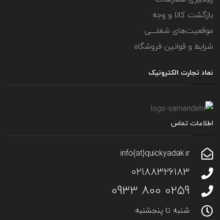
بازگشت کالا و وجه
موقعیت‌های شغلــــی
شرایط و قوانین فروشگاه
نماد تجارت الکترونیک
اطلاعات تماس
info{at}quickyadak.ir
02188326183
0259 800 0933
شنبه تا پنجشنبه