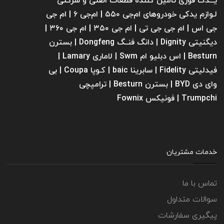
یـــدک فوری تامین کننده قطعات اصلی و شرکتی
لـوازم یدکی خودروهای ام‌جی ۵۵۰ | ام‌جی ۶ | ام جی
جی اس | ام جی جی تی | ام‌ جی ۳۵۰ | ام جی ۳۶۰ |
دیگنیتی Dignity | دانگ فنــگ Dongfeng | بسترن
Besturn | اس دبلیو ام Swm | لاماری Lamary |
فیدلیتی Fidelity | سابرینا ‌baic | کـوپا Coupa | بی
وای دی BYD | بسترن Besturn | ترامپچی
Trumpchi | فونیکس Fownix
خدمات مشتریان
تماس با ما
سوالات متداول
پیگیری سفارشات