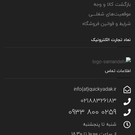
بازگشت کالا و وجه
موقعیت‌های شغلــــی
شرایط و قوانین فروشگاه
نماد تجارت الکترونیک
اطلاعات تماس
info{at}quickyadak.ir
02188326183
0259 800 0933
شنبه تا پنجشنبه
از ساعت 10:00 تا 18:30