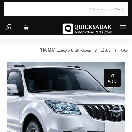
Products
search
خانه
وبلاگ
نوشته ها با برچسب "HAIMA"
19
ژانویه