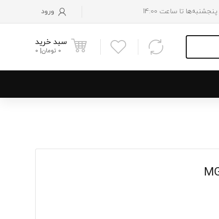
ورود
سبد خرید
0
تومان
0
و پایین رادیاتور
 موتور
 فن