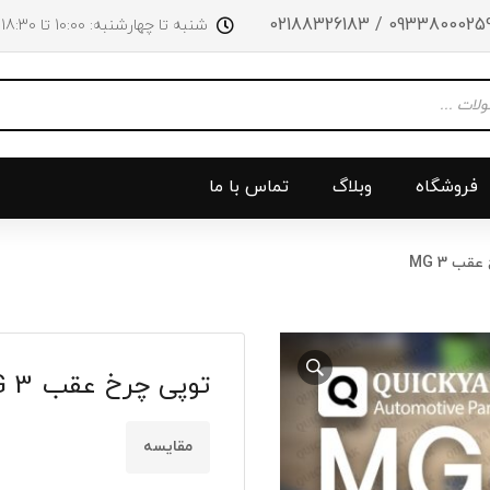
09338000259 / 0218832618
شنبه تا چهارشنبه: 10:00 تا 18:30 پنجشنبه‌‌ها تا ساعت 14:00
فروشگاه
وبلاگ
تماس با ما
ب MG 3
و جلو
پرژکتور
سینی بالا 
چراغ جلو
سینی زیر
توپی چرخ عقب MG 3
ق
چراغ عقب
سینی زیر
چراغ روی سپر
دریچه گاز
مقایسه
دی لایت
کلاچ