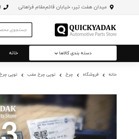
میدان هفت تیر، خیابان قائم‌مقام فراهانی
3
Products
search
خانه
دسته بندی کالاها
خانه
فروشگاه
چرخ
توپی‌ چرخ عقب
توپی چرخ عق
سپر عقب 
جلو پنجره
درب صندو
درب خودرو
آینه‌ بغل