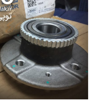
گلگیر
میل موج 
سیبک فرم