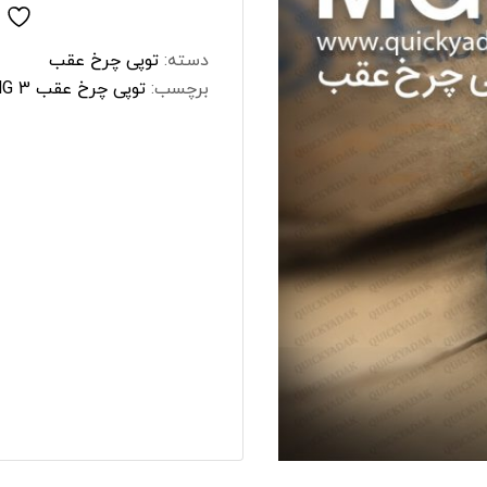
شبرنگ
سر سیلند
دسته:
توپی‌ چرخ عقب
برچسب:
توپی چرخ عقب MG 3
گیر
لنت و کفشک ترمز
ان