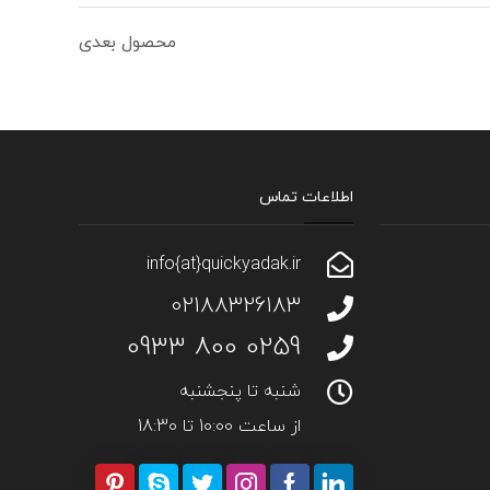
محصول بعدی
اطلاعات تماس
info{at}quickyadak.ir
02188326183
0259 800 0933
شنبه تا پنجشنبه
از ساعت 10:00 تا 18:30