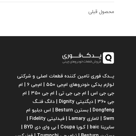
محصول قبلی
یـــدک فوری تامین کننده قطعات اصلی و شرکتی
لـوازم یدکی خودروهای ام‌جی ۵۵۰ | ام‌جی ۶ | ام
جی جی اس | ام جی جی تی | ام‌ جی ۳۵۰ | ام
جی ۳۶۰ | دیگنیتی Dignity | دانگ فنــگ
Dongfeng | بسترن Besturn | اس دبلیو ام
Swm | لاماری Lamary | فیدلیتی Fidelity |
سابرینا ‌baic | کـوپا Coupa | بی وای دی BYD |
بسترن Besturn | ترامپچی Trumpchi | فونیکس