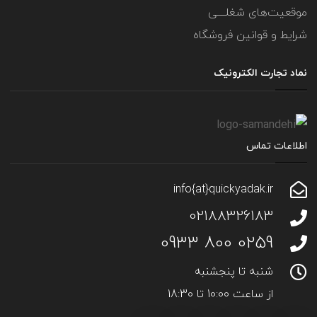
موقعیت‌های شغلــــی
شرایط و قوانین فروشگاه
نماد تجارت الکترونیک
اطلاعات تماس
info{at}quickyadak.ir
02188326183
0259 800 0933
شنبه تا پنجشنبه
از ساعت 10:00 تا 18:30