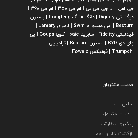
لـوازم یدکی خودروهای ام‌جی ۵۵۰ | ام‌جی ۶ | ام جی
جی اس | ام جی جی تی | ام‌ جی ۳۵۰ | ام جی ۳۶۰ |
دیگنیتی Dignity | دانگ فنــگ Dongfeng | بسترن
Besturn | اس دبلیو ام Swm | لاماری Lamary |
فیدلیتی Fidelity | سابرینا ‌baic | کـوپا Coupa | بی
وای دی BYD | بسترن Besturn | ترامپچی
Trumpchi | فونیکس Fownix
خدمات مشتریان
تماس با ما
سوالات متداول
پیگیری سفارشات
بازگشت کالا و وجه