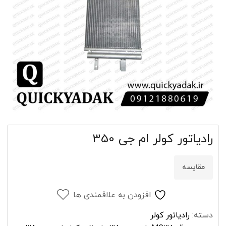
رادياتور کولر ام جی 350
مقایسه
افزودن به علاقمندی ها
دسته:
رادیاتور کولر