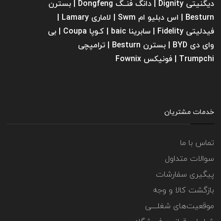
دیگنیتی Dignity | دانگ فنــگ Dongfeng | بسترن
Besturn | اس دبلیو ام Swm | لاماری Lamary |
فیدلیتی Fidelity | سابرینا ‌baic | کـوپا Coupa | بی
وای دی BYD | بسترن Besturn | ترامپچی
Trumpchi | فونیکس Fownix
خدمات مشتریان
تماس با ما
سوالات متداول
پیگیری سفارشات
بازگشت کالا و وجه
موقعیت‌های شغلــــی