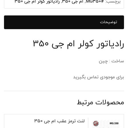
برچسب:
#MG350
,
ام جی 350
,
رادياتور کولر ام جی 350
توضیحات
رادياتور کولر ام جی 350
ساخت : چین
برای موجودی تماس بگیرید
محصولات مرتبط
لنت ترمز عقب ام جی 350