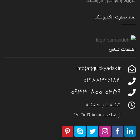
شرایط و قوانین فروشگاه
نماد تجارت الکترونیک
اطلاعات تماس
info{at}quickyadak.ir
02188326183
0259 800 0933
شنبه تا پنجشنبه
از ساعت 10:00 تا 18:30