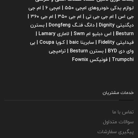
لـوازم یدکی خودروهای ام‌جی ۵۵۰ | ام‌جی ۶ | ام جی
جی اس | ام جی جی تی | ام‌ جی ۳۵۰ | ام جی ۳۶۰ |
دیگنیتی Dignity | دانگ فنــگ Dongfeng | بسترن
Besturn | اس دبلیو ام Swm | لاماری Lamary |
فیدلیتی Fidelity | سابرینا ‌baic | کـوپا Coupa | بی
وای دی BYD | بسترن Besturn | ترامپچی
Trumpchi | فونیکس Fownix
خدمات مشتریان
تماس با ما
سوالات متداول
پیگیری سفارشات