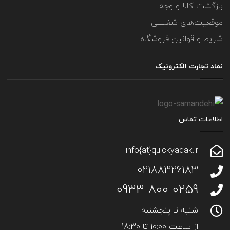
بازگشت کالا و وجه
موقعیت‌های شغلــــی
شرایط و قوانین فروشگاه
نماد تجارت الکترونیک
اطلاعات تماس
info{at}quickyadak.ir
02188326183
0259 800 0933
شنبه تا پنجشنبه
از ساعت 10:00 تا 18:30