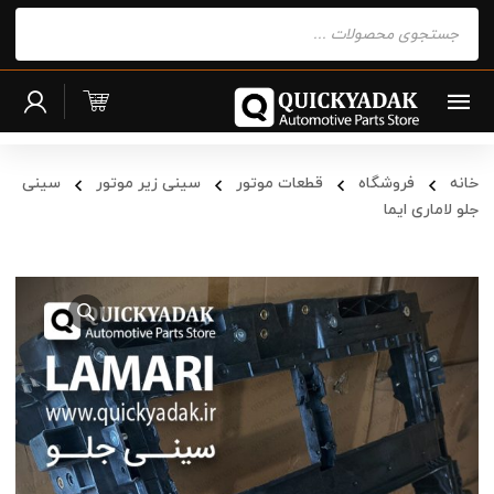
Products
search
خانه
فروشگاه
قطعات موتور
سینی زیر موتور
سینی
جلو لاماری ایما