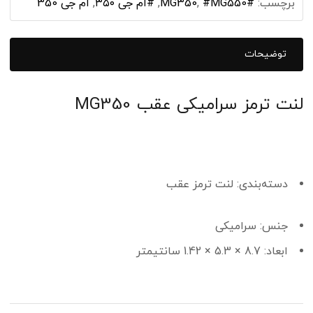
برچسب:
#MG350
#MG550
,
,
#ام جی ۳۵۰
,
ام جی 350
توضیحات
لنت ترمز سرامیکی عقب MG350
دسته‌بندی: لنت ترمز عقب
جنس:
سرامیکی
ابعاد:
8.7 × 5.3 × 1.42 سانتیمتر