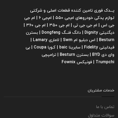
یـــدک فوری تامین کننده قطعات اصلی و شرکتی
لـوازم یدکی خودروهای ام‌جی ۵۵۰ | ام‌جی ۶ | ام جی
جی اس | ام جی جی تی | ام‌ جی ۳۵۰ | ام جی ۳۶۰ |
دیگنیتی Dignity | دانگ فنــگ Dongfeng | بسترن
Besturn | اس دبلیو ام Swm | لاماری Lamary |
فیدلیتی Fidelity | سابرینا ‌baic | کـوپا Coupa | بی
وای دی BYD | بسترن Besturn | ترامپچی
Trumpchi | فونیکس Fownix
خدمات مشتریان
تماس با ما
سوالات متداول