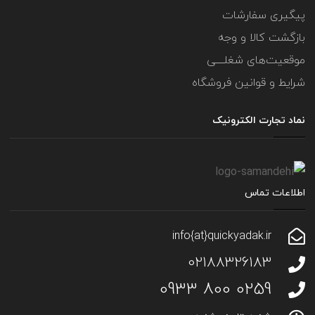
پیگیری سفارشات
بازگشت کالا و وجه
موقعیت‌های شغلــــی
شرایط و قوانین فروشگاه
نماد تجارت الکترونیک
اطلاعات تماس
info{at}quickyadak.ir
02188326183
0259 800 0933