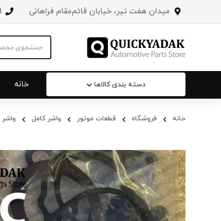
میدان هفت تیر، خیابان قائم‌مقام فراهانی
3
Products
search
خانه
دسته بندی کالاها
خانه
فروشگاه
قطعات موتور
واشر کامل
واشر کا
سپر عقب 
جلو پنجره
درب صندو
درب خودرو
آینه‌ بغل