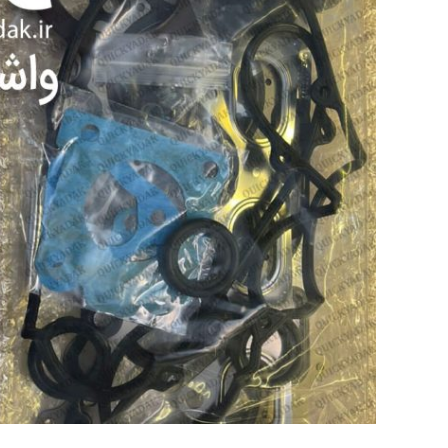
گلگیر
میل موج 
سیبک فرم