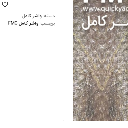
شبرنگ
سر سیلند
دسته:
واشر کامل
برچسب:
واشر کامل FMC
گیر
لنت و کفشک ترمز
ان