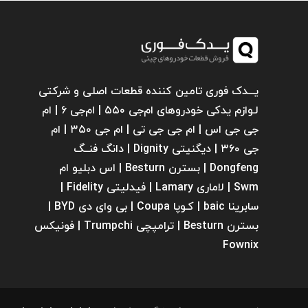
یـــدک فوری تامین کننده قطعات اصلی و شرکتی
لـوازم یدکی خودروهای ام‌جی ۵۵۰ | ام‌جی ۶ | ام
جی جی اس | ام جی جی تی | ام‌ جی ۳۵۰ | ام
جی ۳۶۰ | دیگنیتی Dignity | دانگ فنــگ
Dongfeng | بسترن Besturn | اس دبلیو ام
Swm | لاماری Lamary | فیدلیتی Fidelity |
سابرینا ‌baic | کـوپا Coupa | بی وای دی BYD |
بسترن Besturn | ترامپچی Trumpchi | فونیکس
Fownix