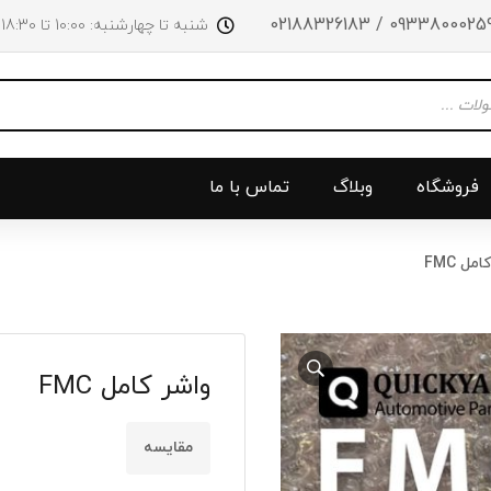
09338000259 / 0218832618
شنبه تا چهارشنبه: 10:00 تا 18:30 پنجشنبه‌‌ها تا ساعت 14:00
فروشگاه
وبلاگ
تماس با ما
مل FMC
و جلو
پرژکتور
سینی بالا 
چراغ جلو
سینی زیر
واشر کامل FMC
ق
چراغ عقب
سینی زیر
چراغ روی سپر
دریچه گاز
مقایسه
دی لایت
کلاچ