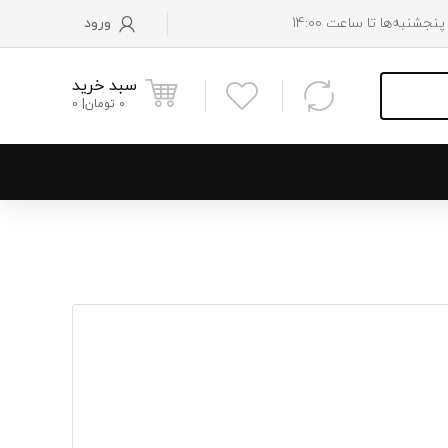
ورود
سبد خرید
0
تومان
0
و پایین رادیاتور
 موتور
 فن