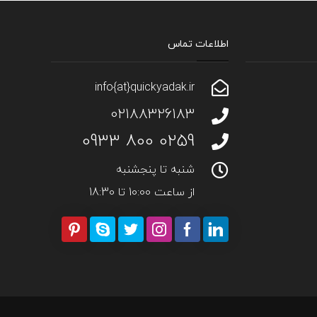
اطلاعات تماس
info{at}quickyadak.ir
02188326183
0259 800 0933
شنبه تا پنجشنبه
از ساعت 10:00 تا 18:30