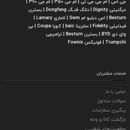
جی اس | ام جی جی تی | ام‌ جی ۳۵۰ | ام جی ۳۶۰ |
دیگنیتی Dignity | دانگ فنــگ Dongfeng | بسترن
Besturn | اس دبلیو ام Swm | لاماری Lamary |
فیدلیتی Fidelity | سابرینا ‌baic | کـوپا Coupa | بی
وای دی BYD | بسترن Besturn | ترامپچی
Trumpchi | فونیکس Fownix
خدمات مشتریان
تماس با ما
سوالات متداول
پیگیری سفارشات
بازگشت کالا و وجه
موقعیت‌های شغلــــی