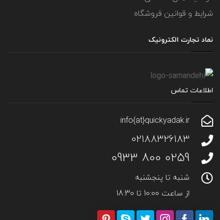
شرایط و قوانین فروشگاه
نماد تجارت الکترونیک
اطلاعات تماس
info{at}quickyadak.ir
02188326183
0259 800 0933
شنبه تا پنجشنبه
از ساعت 10:00 تا 18:30