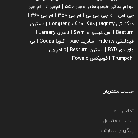
لـوازم یدکی خودروهای ام‌جی ۵۵۰ | ام‌جی ۶ | ام جی
جی اس | ام جی جی تی | ام‌ جی ۳۵۰ | ام جی ۳۶۰ |
دیگنیتی Dignity | دانگ فنــگ Dongfeng | بسترن
Besturn | اس دبلیو ام Swm | لاماری Lamary |
فیدلیتی Fidelity | سابرینا ‌baic | کـوپا Coupa | بی
وای دی BYD | بسترن Besturn | ترامپچی
Trumpchi | فونیکس Fownix
خدمات مشتریان
تماس با ما
سوالات متداول
پیگیری سفارشات