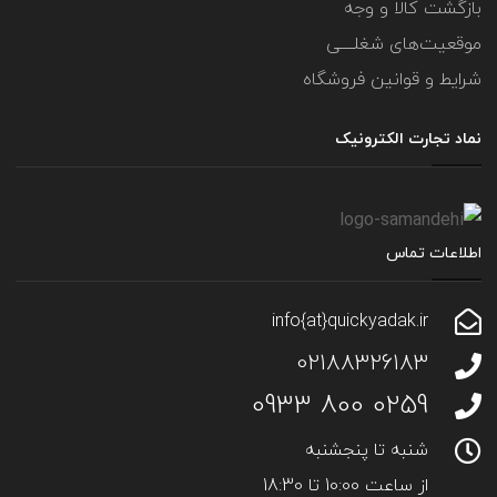
بازگشت کالا و وجه
موقعیت‌های شغلــــی
شرایط و قوانین فروشگاه
نماد تجارت الکترونیک
اطلاعات تماس
info{at}quickyadak.ir
02188326183
0259 800 0933
شنبه تا پنجشنبه
از ساعت 10:00 تا 18:30