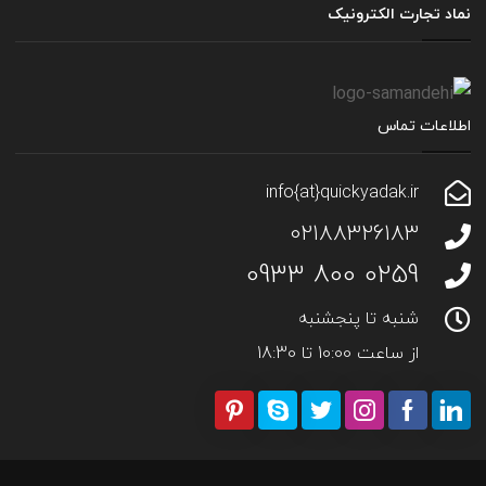
نماد تجارت الکترونیک
اطلاعات تماس
info{at}quickyadak.ir
02188326183
0259 800 0933
شنبه تا پنجشنبه
از ساعت 10:00 تا 18:30