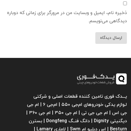
ذخیره نام، ایمیل و وبسایت من در مرورگر برای زمانی که دوباره
دیدگاهی می‌نویسم.
یـــدک فوری تامین کننده قطعات اصلی و شرکتی
لـوازم یدکی خودروهای ام‌جی ۵۵۰ | ام‌جی ۶ | ام جی
جی اس | ام جی جی تی | ام‌ جی ۳۵۰ | ام جی ۳۶۰ |
دیگنیتی Dignity | دانگ فنــگ Dongfeng | بسترن
Besturn | اس دبلیو ام Swm | لاماری Lamary |