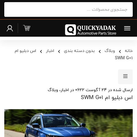
Products
search
خانه
وبلاگ
بدون دسته بندی
اخبار
اس دبلیو ام
SWM G01
ارسال شده در
24 آگوست 0622
در
اخبار
،
وبلاگ
اس دبلیو ام SWM G01