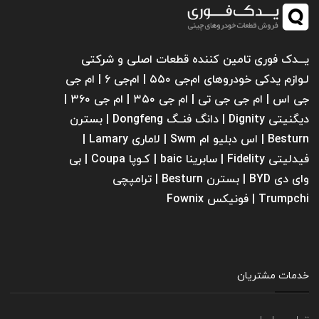
یـــدک فوری تامین کننده قطعات اصلی و شرکتی
لـوازم یدکی خودروهای ام‌جی ۵۵۰ | ام‌جی ۶ | ام جی
جی اس | ام جی جی تی | ام‌ جی ۳۵۰ | ام جی ۳۶۰ |
دیگنیتی Dignity | دانگ فنــگ Dongfeng | بسترن
Besturn | اس دبلیو ام Swm | لاماری Lamary |
فیدلیتی Fidelity | سابرینا ‌baic | کـوپا Coupa | بی
وای دی BYD | بسترن Besturn | ترامپچی
Trumpchi | فونیکس Fownix
خدمات مشتریان